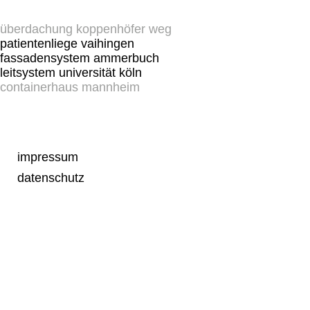
überdachung koppenhöfer weg
patientenliege vaihingen
fassadensystem ammerbuch
leitsystem universität köln
containerhaus mannheim
impressum
datenschutz